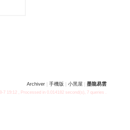
Archiver
|
手機版
|
小黑屋
|
墨龍易雲
-7 19:12
, Processed in 0.014182 second(s), 7 queries .