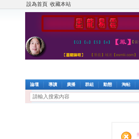
設為首頁
收藏本站
論壇
導讀
廣播
群組
動態
淘帖