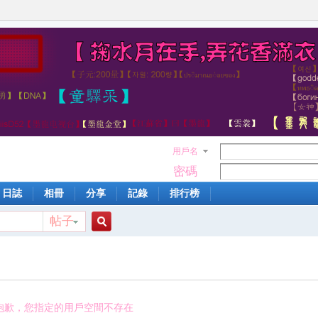
用戶名
密碼
日誌
相冊
分享
記錄
排行榜
帖子
搜
索
抱歉，您指定的用戶空間不存在