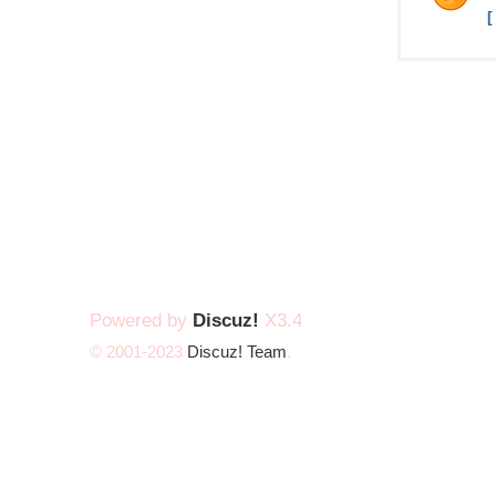
Powered by
Discuz!
X3.4
© 2001-2023
Discuz! Team
.