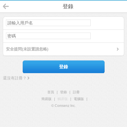
登錄
安全提問(未設置請忽略)
登錄
還沒有註冊？
首頁
|
登錄
|
註冊
簡易版
|
觸屏版
|
電腦版
|
© Comsenz Inc.