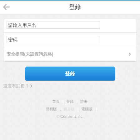
登錄
安全提問(未設置請忽略)
登錄
還沒有註冊？
首頁
|
登錄
|
註冊
簡易版
|
觸屏版
|
電腦版
|
© Comsenz Inc.