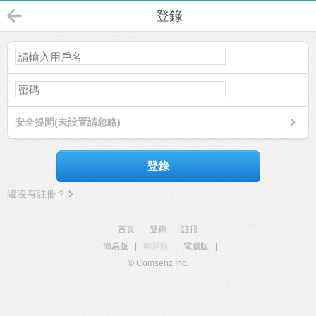
登錄
安全提問(未設置請忽略)
登錄
還沒有註冊？
首頁
|
登錄
|
註冊
簡易版
|
觸屏版
|
電腦版
|
© Comsenz Inc.