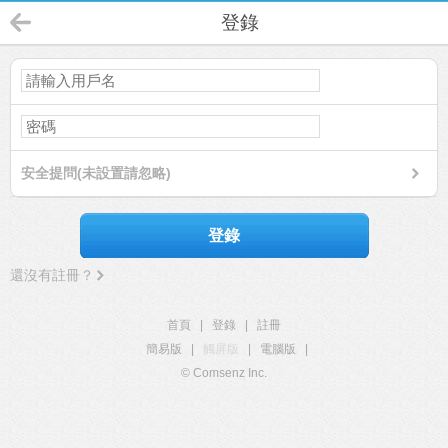
登錄
安全提問(未設置請忽略)
登錄
還沒有註冊？
首頁
|
登錄
|
註冊
簡易版
|
觸屏版
|
電腦版
|
© Comsenz Inc.