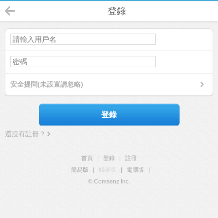
登錄
安全提問(未設置請忽略)
登錄
還沒有註冊？
首頁
|
登錄
|
註冊
簡易版
|
觸屏版
|
電腦版
|
© Comsenz Inc.