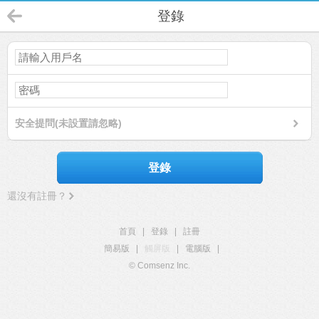
登錄
安全提問(未設置請忽略)
登錄
還沒有註冊？
首頁
|
登錄
|
註冊
簡易版
|
觸屏版
|
電腦版
|
© Comsenz Inc.