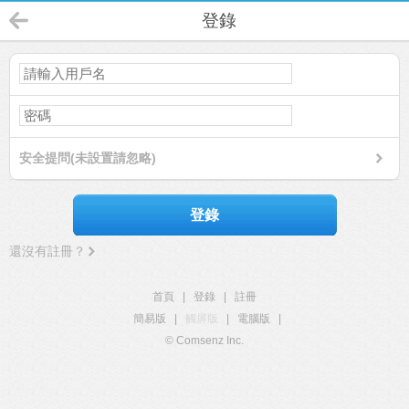
登錄
安全提問(未設置請忽略)
登錄
還沒有註冊？
首頁
|
登錄
|
註冊
簡易版
|
觸屏版
|
電腦版
|
© Comsenz Inc.