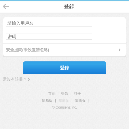
登錄
安全提問(未設置請忽略)
登錄
還沒有註冊？
首頁
|
登錄
|
註冊
簡易版
|
觸屏版
|
電腦版
|
© Comsenz Inc.