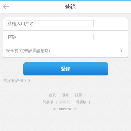
登錄
安全提問(未設置請忽略)
登錄
還沒有註冊？
首頁
|
登錄
|
註冊
簡易版
|
觸屏版
|
電腦版
|
© Comsenz Inc.