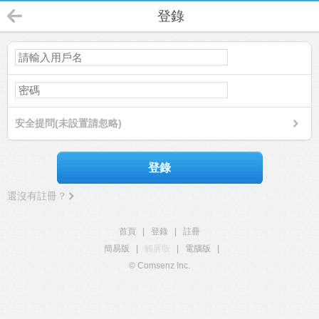
登錄
安全提問(未設置請忽略)
登錄
還沒有註冊？
首頁
|
登錄
|
註冊
簡易版
|
觸屏版
|
電腦版
|
© Comsenz Inc.