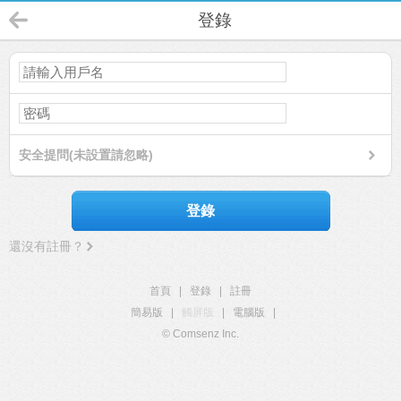
登錄
安全提問(未設置請忽略)
登錄
還沒有註冊？
首頁
|
登錄
|
註冊
簡易版
|
觸屏版
|
電腦版
|
© Comsenz Inc.