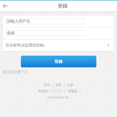
登錄
安全提問(未設置請忽略)
登錄
還沒有註冊？
首頁
|
登錄
|
註冊
簡易版
|
觸屏版
|
電腦版
|
© Comsenz Inc.