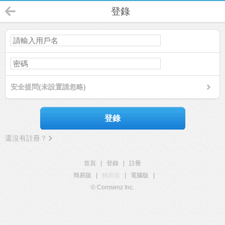
登錄
安全提問(未設置請忽略)
登錄
還沒有註冊？
首頁
|
登錄
|
註冊
簡易版
|
觸屏版
|
電腦版
|
© Comsenz Inc.