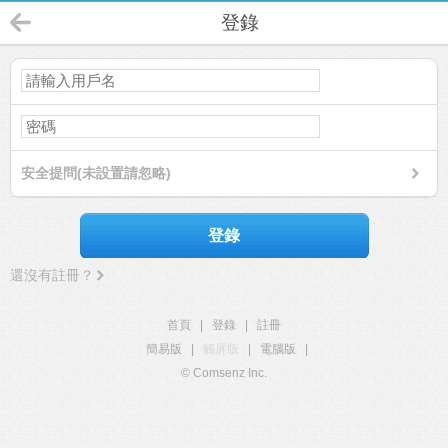
登錄
安全提問(未設置請忽略)
登錄
還沒有註冊？
首頁
|
登錄
|
註冊
簡易版
|
觸屏版
|
電腦版
|
© Comsenz Inc.