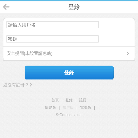
登錄
安全提問(未設置請忽略)
登錄
還沒有註冊？
首頁
|
登錄
|
註冊
簡易版
|
觸屏版
|
電腦版
|
© Comsenz Inc.