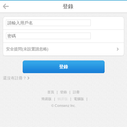
登錄
安全提問(未設置請忽略)
登錄
還沒有註冊？
首頁
|
登錄
|
註冊
簡易版
|
觸屏版
|
電腦版
|
© Comsenz Inc.