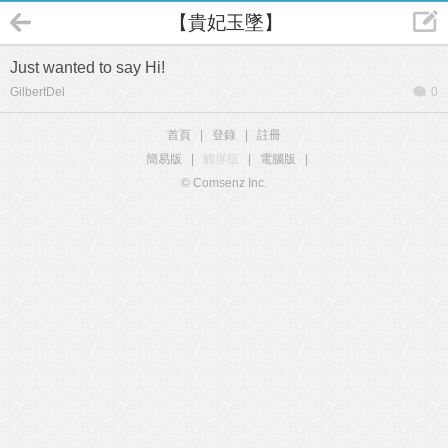
【貴妃玉墜】
Just wanted to say Hi!
GilbertDel
0
首頁
|
登錄
|
註冊
簡易版
|
觸屏版
|
電腦版
|
© Comsenz Inc.